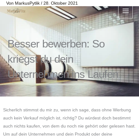
Von
MarkusPytlik
/
28. Oktober 2021
Zum
Inhalt
springen
Besser bewerben: So
kriegst du dein
Unternehmen ins Laufen
Sicherlich stimmst du mir zu, wenn ich sage, dass ohne Werbung
auch kein Verkauf möglich ist, richtig? Du würdest doch bestimmt
auch nichts kaufen, von dem du noch nie gehört oder gelesen hast.
Um auf dein Unternehmen und dein Produkt oder deine